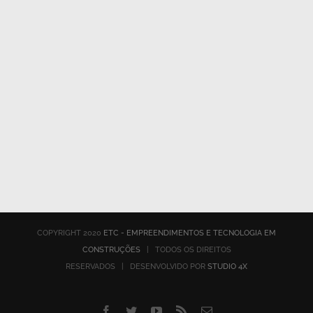
COPYRIGHT 2020
ETC - EMPREENDIMENTOS E TECNOLOGIA EM
CONSTRUÇÕES
| TODOS OS DIREITOS
RESERVADOS | DESENVOLVIDO POR
STUDIO 4X
Facebook
Twitter
YouTube
Rss
E-