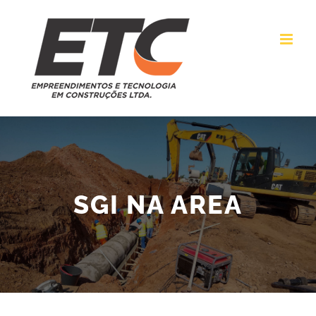
Ir
para
o
conteúdo
SGI NA AREA