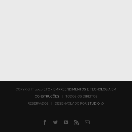
COPYRIGHT 2020
ETC - EMPREENDIMENTOS E TECNOLOGIA EM
CONSTRUÇÕES
| TODOS OS DIREITOS
RESERVADOS | DESENVOLVIDO POR
STUDIO 4X
Facebook
Twitter
YouTube
Rss
E-
mail